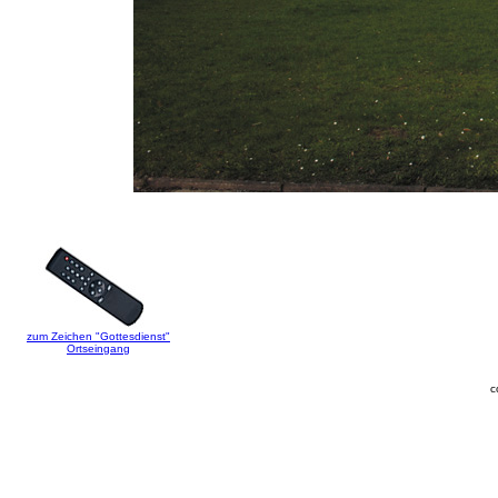
zum Zeichen "Gottesdienst"
Ortseingang
c